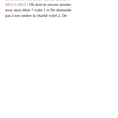
2012 à 2013
: Où dois-je encore monter
avec mon désir ? volet 1 et Ne demande
pas à ton ombre la charité volet 2. De
Aurélie Leroux & Florence Pazzottu.
Performance.
2010 à 2011
: Pas encore prêt, une
composition libre sur le sursis, écriture
collective
à partir de différents matériaux
(scientifiques, documentaires et poétiques) -
de
Aurélie Leroux
2007 à 2009
: Tâtez-là si j’ai le coeur qui bat
- Aurélie Leroux. A côté de Tchekhov
La compagnie accompagne depuis
le projet
"Enquête de notre enfance"
, la recherche sur
la couleur,
les créations et performances de
la
créatrice et
plasticienne
Constance Arizzoli : Air(e)s de couleur -
Bleu . Rouge