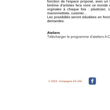
fonction de l’espace proposé, avec un t
binôme d’artistes fera vivre ce monde
orginales à chaque fois : plasticien,
marionnettiste, cuisinier...
Les possibiltés seront édudiées en fonc
demandes.
Ateliers
Télécharger le programme d'ateliers A C
©
2019 - Compagnie d'A côté